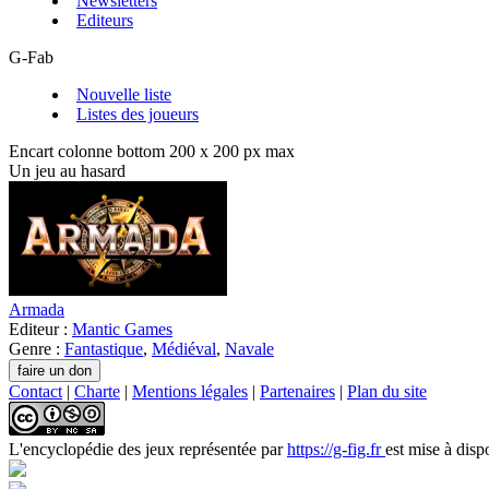
Newsletters
Editeurs
G-Fab
Nouvelle liste
Listes des joueurs
Encart colonne bottom 200 x 200 px max
Un jeu au hasard
Armada
Editeur :
Mantic Games
Genre :
Fantastique
,
Médiéval
,
Navale
Contact
|
Charte
|
Mentions légales
|
Partenaires
|
Plan du site
L'encyclopédie des jeux
représentée par
https://g-fig.fr
est mise à disp