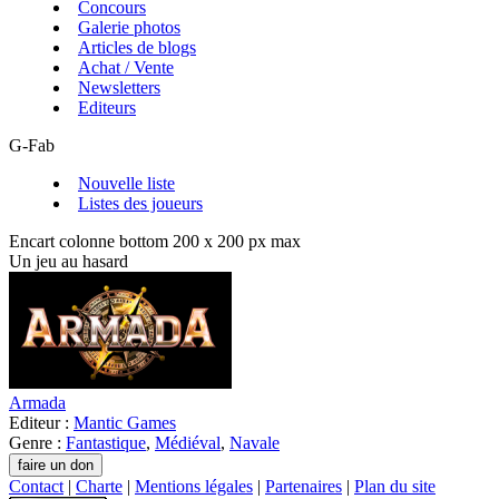
Concours
Galerie photos
Articles de blogs
Achat / Vente
Newsletters
Editeurs
G-Fab
Nouvelle liste
Listes des joueurs
Encart colonne bottom 200 x 200 px max
Un jeu au hasard
Armada
Editeur :
Mantic Games
Genre :
Fantastique
,
Médiéval
,
Navale
Contact
|
Charte
|
Mentions légales
|
Partenaires
|
Plan du site