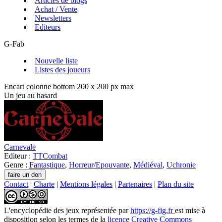
Articles de blogs
Achat / Vente
Newsletters
Editeurs
G-Fab
Nouvelle liste
Listes des joueurs
Encart colonne bottom 200 x 200 px max
Un jeu au hasard
Carnevale
Editeur :
TTCombat
Genre :
Fantastique
,
Horreur/Epouvante
,
Médiéval
,
Uchronie
Contact
|
Charte
|
Mentions légales
|
Partenaires
|
Plan du site
L'encyclopédie des jeux
représentée par
https://g-fig.fr
est mise à
disposition selon les termes de la
licence Creative Commons