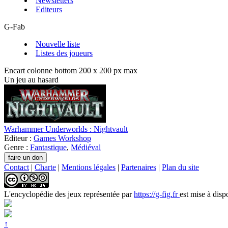
Newsletters
Editeurs
G-Fab
Nouvelle liste
Listes des joueurs
Encart colonne bottom 200 x 200 px max
Un jeu au hasard
Warhammer Underworlds : Nightvault
Editeur :
Games Workshop
Genre :
Fantastique
,
Médiéval
Contact
|
Charte
|
Mentions légales
|
Partenaires
|
Plan du site
L'encyclopédie des jeux
représentée par
https://g-fig.fr
est mise à disp
↑