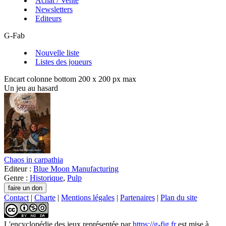
Achat / Vente
Newsletters
Editeurs
G-Fab
Nouvelle liste
Listes des joueurs
Encart colonne bottom 200 x 200 px max
Un jeu au hasard
Chaos in carpathia
Editeur :
Blue Moon Manufacturing
Genre :
Historique
,
Pulp
Contact
|
Charte
|
Mentions légales
|
Partenaires
|
Plan du site
L'encyclopédie des jeux
représentée par
https://g-fig.fr
est mise à