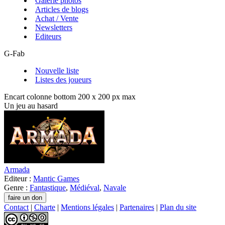
Galerie photos
Articles de blogs
Achat / Vente
Newsletters
Editeurs
G-Fab
Nouvelle liste
Listes des joueurs
Encart colonne bottom 200 x 200 px max
Un jeu au hasard
Armada
Editeur :
Mantic Games
Genre :
Fantastique
,
Médiéval
,
Navale
Contact
|
Charte
|
Mentions légales
|
Partenaires
|
Plan du site