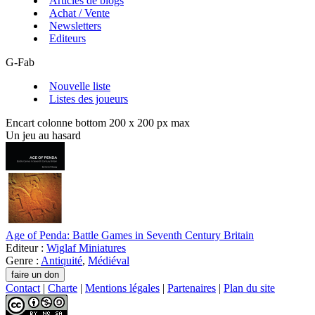
Articles de blogs
Achat / Vente
Newsletters
Editeurs
G-Fab
Nouvelle liste
Listes des joueurs
Encart colonne bottom 200 x 200 px max
Un jeu au hasard
Age of Penda: Battle Games in Seventh Century Britain
Editeur :
Wiglaf Miniatures
Genre :
Antiquité
,
Médiéval
Contact
|
Charte
|
Mentions légales
|
Partenaires
|
Plan du site