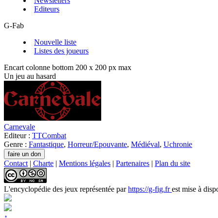
Newsletters
Editeurs
G-Fab
Nouvelle liste
Listes des joueurs
Encart colonne bottom 200 x 200 px max
Un jeu au hasard
Carnevale
Editeur :
TTCombat
Genre :
Fantastique
,
Horreur/Epouvante
,
Médiéval
,
Uchronie
Contact
|
Charte
|
Mentions légales
|
Partenaires
|
Plan du site
L'encyclopédie des jeux
représentée par
https://g-fig.fr
est mise à disp
↑