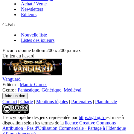
Achat / Vente
Newsletters
Editeurs
G-Fab
Nouvelle liste
Listes des joueurs
Encart colonne bottom 200 x 200 px max
Un jeu au hasard
Vanguard
Editeur :
Mantic Games
Genre :
Fantastique
,
Générique
,
Médiéval
Contact
|
Charte
|
Mentions légales
|
Partenaires
|
Plan du site
L'encyclopédie des jeux
représentée par
https://g-fig.fr
est mise à
disposition selon les termes de la
licence Creative Commons
Attribution - Pas d'Utilisation Commerciale - Partage à l'Identique
3.0 non transposé
.