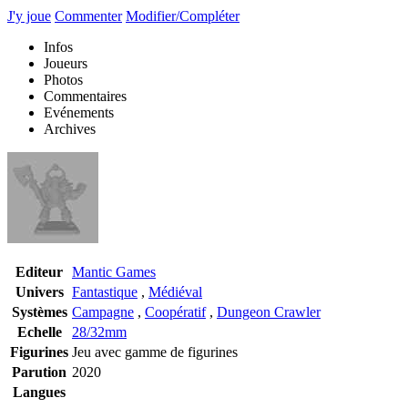
J'y joue
Commenter
Modifier/Compléter
Infos
Joueurs
Photos
Commentaires
Evénements
Archives
Editeur
Mantic Games
Univers
Fantastique
,
Médiéval
Systèmes
Campagne
,
Coopératif
,
Dungeon Crawler
Echelle
28/32mm
Figurines
Jeu avec gamme de figurines
Parution
2020
Langues