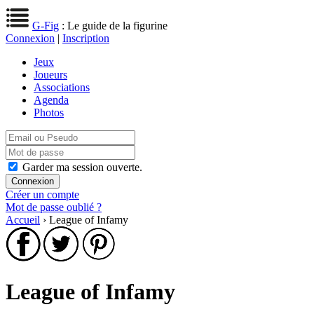
G-Fig
: Le guide de la figurine
Connexion
|
Inscription
Jeux
Joueurs
Associations
Agenda
Photos
Garder ma session ouverte.
Créer un compte
Mot de passe oublié ?
Accueil
› League of Infamy
League of Infamy