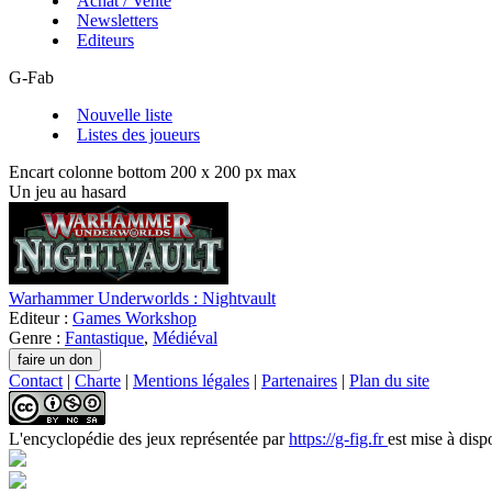
Achat / Vente
Newsletters
Editeurs
G-Fab
Nouvelle liste
Listes des joueurs
Encart colonne bottom 200 x 200 px max
Un jeu au hasard
Warhammer Underworlds : Nightvault
Editeur :
Games Workshop
Genre :
Fantastique
,
Médiéval
Contact
|
Charte
|
Mentions légales
|
Partenaires
|
Plan du site
L'encyclopédie des jeux
représentée par
https://g-fig.fr
est mise à disp