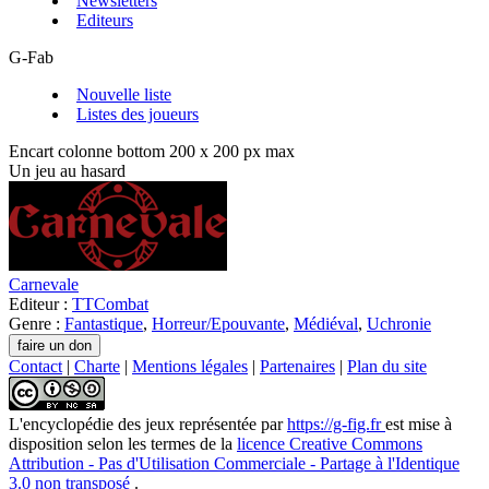
Newsletters
Editeurs
G-Fab
Nouvelle liste
Listes des joueurs
Encart colonne bottom 200 x 200 px max
Un jeu au hasard
Carnevale
Editeur :
TTCombat
Genre :
Fantastique
,
Horreur/Epouvante
,
Médiéval
,
Uchronie
Contact
|
Charte
|
Mentions légales
|
Partenaires
|
Plan du site
L'encyclopédie des jeux
représentée par
https://g-fig.fr
est mise à
disposition selon les termes de la
licence Creative Commons
Attribution - Pas d'Utilisation Commerciale - Partage à l'Identique
3.0 non transposé
.