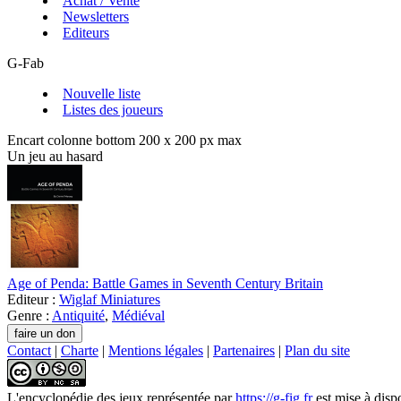
Achat / Vente
Newsletters
Editeurs
G-Fab
Nouvelle liste
Listes des joueurs
Encart colonne bottom 200 x 200 px max
Un jeu au hasard
Age of Penda: Battle Games in Seventh Century Britain
Editeur :
Wiglaf Miniatures
Genre :
Antiquité
,
Médiéval
Contact
|
Charte
|
Mentions légales
|
Partenaires
|
Plan du site
L'encyclopédie des jeux
représentée par
https://g-fig.fr
est mise à disp