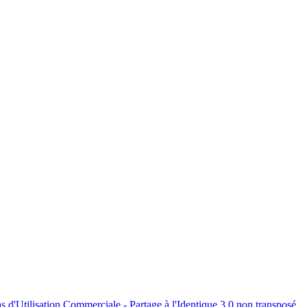
s d'Utilisation Commerciale - Partage à l'Identique 3.0 non transposé
.