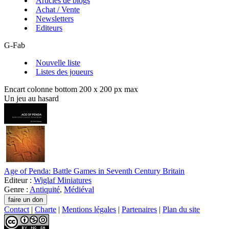
Articles de blogs
Achat / Vente
Newsletters
Editeurs
G-Fab
Nouvelle liste
Listes des joueurs
Encart colonne bottom 200 x 200 px max
Un jeu au hasard
Age of Penda: Battle Games in Seventh Century Britain
Editeur :
Wiglaf Miniatures
Genre :
Antiquité
,
Médiéval
Contact
|
Charte
|
Mentions légales
|
Partenaires
|
Plan du site