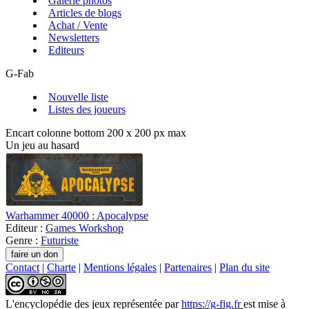
Galerie photos
Articles de blogs
Achat / Vente
Newsletters
Editeurs
G-Fab
Nouvelle liste
Listes des joueurs
Encart colonne bottom 200 x 200 px max
Un jeu au hasard
Warhammer 40000 : Apocalypse
Editeur :
Games Workshop
Genre :
Futuriste
Contact
|
Charte
|
Mentions légales
|
Partenaires
|
Plan du site
L'encyclopédie des jeux
représentée par
https://g-fig.fr
est mise à