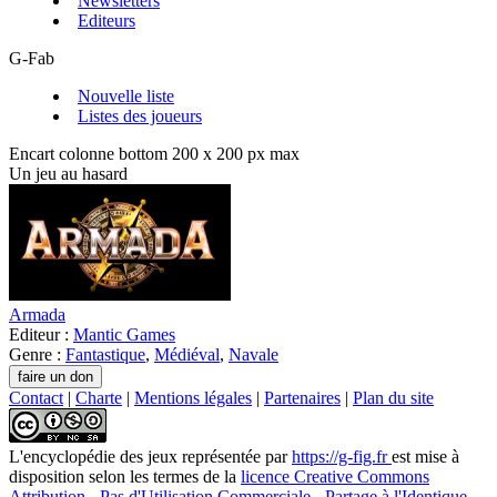
Newsletters
Editeurs
G-Fab
Nouvelle liste
Listes des joueurs
Encart colonne bottom 200 x 200 px max
Un jeu au hasard
Armada
Editeur :
Mantic Games
Genre :
Fantastique
,
Médiéval
,
Navale
Contact
|
Charte
|
Mentions légales
|
Partenaires
|
Plan du site
L'encyclopédie des jeux
représentée par
https://g-fig.fr
est mise à
disposition selon les termes de la
licence Creative Commons
Attribution - Pas d'Utilisation Commerciale - Partage à l'Identique