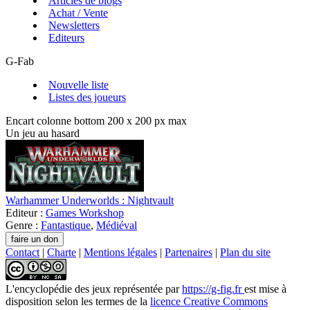
Articles de blogs
Achat / Vente
Newsletters
Editeurs
G-Fab
Nouvelle liste
Listes des joueurs
Encart colonne bottom 200 x 200 px max
Un jeu au hasard
Warhammer Underworlds : Nightvault
Editeur :
Games Workshop
Genre :
Fantastique
,
Médiéval
Contact
|
Charte
|
Mentions légales
|
Partenaires
|
Plan du site
L'encyclopédie des jeux
représentée par
https://g-fig.fr
est mise à
disposition selon les termes de la
licence Creative Commons