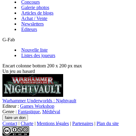
Concours
Galerie photos
Articles de blogs
Achat / Vente
Newsletters
Editeurs
G-Fab
Nouvelle liste
Listes des joueurs
Encart colonne bottom 200 x 200 px max
Un jeu au hasard
Warhammer Underworlds : Nightvault
Editeur :
Games Workshop
Genre :
Fantastique
,
Médiéval
Contact
|
Charte
|
Mentions légales
|
Partenaires
|
Plan du site