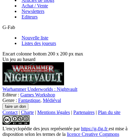
Articles de blogs
Achat / Vente
Newsletters
Editeurs
G-Fab
Nouvelle liste
Listes des joueurs
Encart colonne bottom 200 x 200 px max
Un jeu au hasard
Warhammer Underworlds : Nightvault
Editeur :
Games Workshop
Genre :
Fantastique
,
Médiéval
Contact
|
Charte
|
Mentions légales
|
Partenaires
|
Plan du site
L'encyclopédie des jeux
représentée par
https://g-fig.fr
est mise à
disposition selon les termes de la
licence Creative Commons