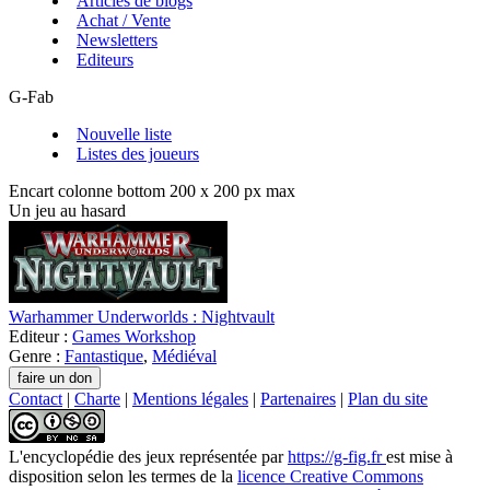
Articles de blogs
Achat / Vente
Newsletters
Editeurs
G-Fab
Nouvelle liste
Listes des joueurs
Encart colonne bottom 200 x 200 px max
Un jeu au hasard
Warhammer Underworlds : Nightvault
Editeur :
Games Workshop
Genre :
Fantastique
,
Médiéval
Contact
|
Charte
|
Mentions légales
|
Partenaires
|
Plan du site
L'encyclopédie des jeux
représentée par
https://g-fig.fr
est mise à
disposition selon les termes de la
licence Creative Commons