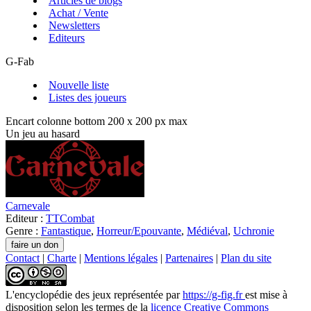
Articles de blogs
Achat / Vente
Newsletters
Editeurs
G-Fab
Nouvelle liste
Listes des joueurs
Encart colonne bottom 200 x 200 px max
Un jeu au hasard
Carnevale
Editeur :
TTCombat
Genre :
Fantastique
,
Horreur/Epouvante
,
Médiéval
,
Uchronie
Contact
|
Charte
|
Mentions légales
|
Partenaires
|
Plan du site
L'encyclopédie des jeux
représentée par
https://g-fig.fr
est mise à
disposition selon les termes de la
licence Creative Commons