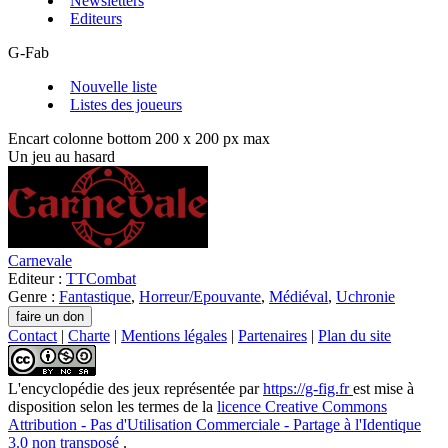
Newsletters
Editeurs
G-Fab
Nouvelle liste
Listes des joueurs
Encart colonne bottom 200 x 200 px max
Un jeu au hasard
Carnevale
Editeur :
TTCombat
Genre :
Fantastique
,
Horreur/Epouvante
,
Médiéval
,
Uchronie
Contact
|
Charte
|
Mentions légales
|
Partenaires
|
Plan du site
L'encyclopédie des jeux
représentée par
https://g-fig.fr
est mise à
disposition selon les termes de la
licence Creative Commons
Attribution - Pas d'Utilisation Commerciale - Partage à l'Identique
3.0 non transposé
.