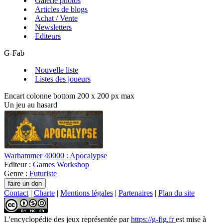
Galerie photos
Articles de blogs
Achat / Vente
Newsletters
Editeurs
G-Fab
Nouvelle liste
Listes des joueurs
Encart colonne bottom 200 x 200 px max
Un jeu au hasard
Warhammer 40000 : Apocalypse
Editeur :
Games Workshop
Genre :
Futuriste
Contact
|
Charte
|
Mentions légales
|
Partenaires
|
Plan du site
L'encyclopédie des jeux
représentée par
https://g-fig.fr
est mise à