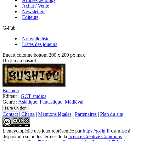
Articles de blogs
Achat / Vente
Newsletters
Editeurs
G-Fab
Nouvelle liste
Listes des joueurs
Encart colonne bottom 200 x 200 px max
Un jeu au hasard
Bushido
Editeur :
GCT studios
Genre :
Asiatique
,
Fantastique
,
Médiéval
Contact
|
Charte
|
Mentions légales
|
Partenaires
|
Plan du site
L'encyclopédie des jeux
représentée par
https://g-fig.fr
est mise à
disposition selon les termes de la
licence Creative Commons