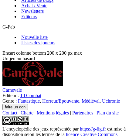
Articles de blogs
Achat / Vente
Newsletters
Editeurs
G-Fab
Nouvelle liste
Listes des joueurs
Encart colonne bottom 200 x 200 px max
Un jeu au hasard
Carnevale
Editeur :
TTCombat
Genre :
Fantastique
,
Horreur/Epouvante
,
Médiéval
,
Uchronie
Contact
|
Charte
|
Mentions légales
|
Partenaires
|
Plan du site
L'encyclopédie des jeux
représentée par
https://g-fig.fr
est mise à
disposition selon les termes de la
licence Creative Commons