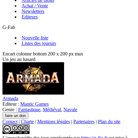
Articles de blogs
Achat / Vente
Newsletters
Editeurs
G-Fab
Nouvelle liste
Listes des joueurs
Encart colonne bottom 200 x 200 px max
Un jeu au hasard
Armada
Editeur :
Mantic Games
Genre :
Fantastique
,
Médiéval
,
Navale
Contact
|
Charte
|
Mentions légales
|
Partenaires
|
Plan du site
L'encyclopédie des jeux
représentée par
https://g-fig.fr
est mise à