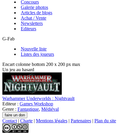
Concours
Galerie photos
Articles de blogs
Achat / Vente
Newsletters
Editeurs
G-Fab
Nouvelle liste
Listes des joueurs
Encart colonne bottom 200 x 200 px max
Un jeu au hasard
Warhammer Underworlds : Nightvault
Editeur :
Games Workshop
Genre :
Fantastique
,
Médiéval
Contact
|
Charte
|
Mentions légales
|
Partenaires
|
Plan du site