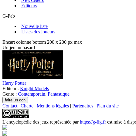
Newsletters
Editeurs
G-Fab
Nouvelle liste
Listes des joueurs
Encart colonne bottom 200 x 200 px max
Un jeu au hasard
Harry Potter
Editeur :
Knight Models
Genre :
Contemporain
,
Fantastique
Contact
|
Charte
|
Mentions légales
|
Partenaires
|
Plan du site
L'encyclopédie des jeux
représentée par
https://g-fig.fr
est mise à disp