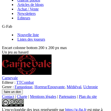
Galerie photos
Articles de blogs
Achat / Vente
Newsletters
Editeurs
G-Fab
Nouvelle liste
Listes des joueurs
Encart colonne bottom 200 x 200 px max
Un jeu au hasard
Carnevale
Editeur :
TTCombat
Genre :
Fantastique
,
Horreur/Epouvante
,
Médiéval
,
Uchronie
Contact
|
Charte
|
Mentions légales
|
Partenaires
|
Plan du site
L'encyclopédie des jeux
représentée par
https://g-fig.fr
est mise à