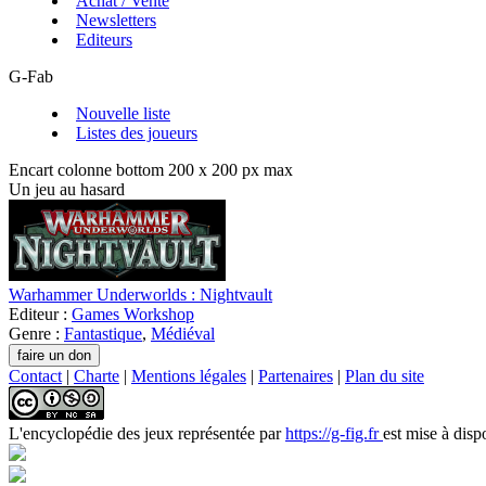
Achat / Vente
Newsletters
Editeurs
G-Fab
Nouvelle liste
Listes des joueurs
Encart colonne bottom 200 x 200 px max
Un jeu au hasard
Warhammer Underworlds : Nightvault
Editeur :
Games Workshop
Genre :
Fantastique
,
Médiéval
Contact
|
Charte
|
Mentions légales
|
Partenaires
|
Plan du site
L'encyclopédie des jeux
représentée par
https://g-fig.fr
est mise à disp