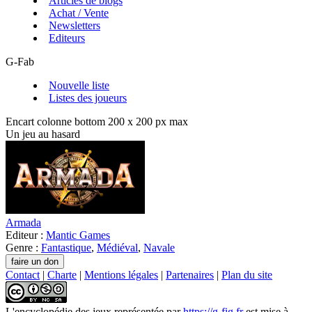
Articles de blogs
Achat / Vente
Newsletters
Editeurs
G-Fab
Nouvelle liste
Listes des joueurs
Encart colonne bottom 200 x 200 px max
Un jeu au hasard
Armada
Editeur :
Mantic Games
Genre :
Fantastique
,
Médiéval
,
Navale
Contact
|
Charte
|
Mentions légales
|
Partenaires
|
Plan du site
L'encyclopédie des jeux
représentée par
https://g-fig.fr
est mise à