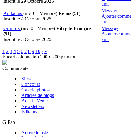
Inscrit le 29 Octobre 2025
ami
Message
Arckanus
(niv. 0 - Membre)
Reims (51)
Ajouter comme
Inscrit le 4 Octobre 2025
ami
Grimrok
(niv. 0 - Membre)
Vitry-le-François
Message
(51)
Ajouter comme
Inscrit le 3 Octobre 2025
ami
1
2
3
4
5
6
7
8
9
10
›
››
Encart colonne top 200 x 200 px max
Communauté
Sites
Concours
Galerie photos
Articles de blogs
Achat / Vente
Newsletters
Editeurs
G-Fab
Nouvelle liste