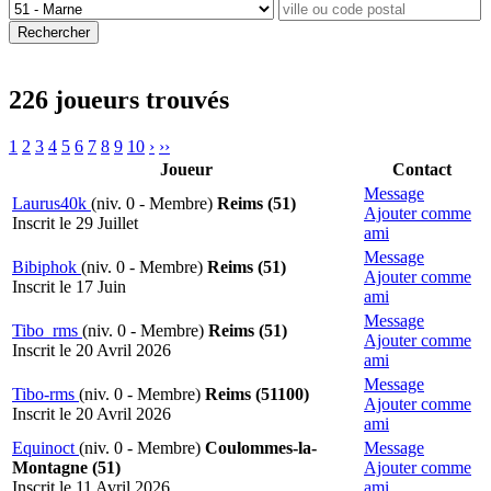
226 joueurs trouvés
1
2
3
4
5
6
7
8
9
10
›
››
Joueur
Contact
Message
Laurus40k
(niv. 0 - Membre)
Reims (51)
Ajouter comme
Inscrit le 29 Juillet
ami
Message
Bibiphok
(niv. 0 - Membre)
Reims (51)
Ajouter comme
Inscrit le 17 Juin
ami
Message
Tibo_rms
(niv. 0 - Membre)
Reims (51)
Ajouter comme
Inscrit le 20 Avril 2026
ami
Message
Tibo-rms
(niv. 0 - Membre)
Reims (51100)
Ajouter comme
Inscrit le 20 Avril 2026
ami
Equinoct
(niv. 0 - Membre)
Coulommes-la-
Message
Montagne (51)
Ajouter comme
Inscrit le 11 Avril 2026
ami