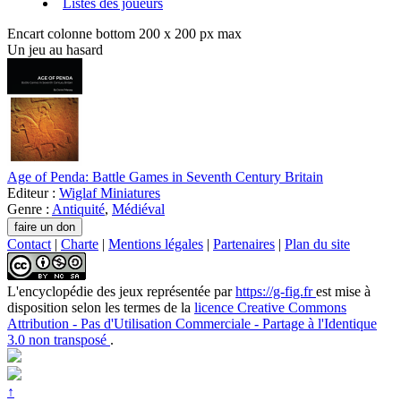
Listes des joueurs
Encart colonne bottom 200 x 200 px max
Un jeu au hasard
Age of Penda: Battle Games in Seventh Century Britain
Editeur :
Wiglaf Miniatures
Genre :
Antiquité
,
Médiéval
Contact
|
Charte
|
Mentions légales
|
Partenaires
|
Plan du site
L'encyclopédie des jeux
représentée par
https://g-fig.fr
est mise à
disposition selon les termes de la
licence Creative Commons
Attribution - Pas d'Utilisation Commerciale - Partage à l'Identique
3.0 non transposé
.
↑