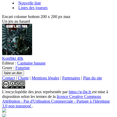
Nouvelle liste
Listes des joueurs
Encart colonne bottom 200 x 200 px max
Un jeu au hasard
Konflikt 40k
Editeur :
Capitaine banane
Genre :
Futuriste
Contact
|
Charte
|
Mentions légales
|
Partenaires
|
Plan du site
L'encyclopédie des jeux
représentée par
https://g-fig.fr
est mise à
disposition selon les termes de la
licence Creative Commons
Attribution - Pas d'Utilisation Commerciale - Partage à l'Identique
3.0 non transposé
.