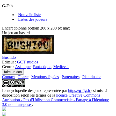
G-Fab
Nouvelle liste
Listes des joueurs
Encart colonne bottom 200 x 200 px max
Un jeu au hasard
Bushido
Editeur :
GCT studios
Genre :
Asiatique
,
Fantastique
,
Médiéval
Contact
|
Charte
|
Mentions légales
|
Partenaires
|
Plan du site
L'encyclopédie des jeux
représentée par
https://g-fig.fr
est mise à
disposition selon les termes de la
licence Creative Commons
Attribution - Pas d'Utilisation Commerciale - Partage à l'Identique
3.0 non transposé
.