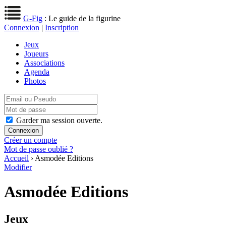
G-Fig
: Le guide de la figurine
Connexion
|
Inscription
Jeux
Joueurs
Associations
Agenda
Photos
Garder ma session ouverte.
Créer un compte
Mot de passe oublié ?
Accueil
› Asmodée Editions
Modifier
Asmodée Editions
Jeux