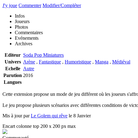
J'y joue
Commenter
Modifier/Compléter
Infos
Joueurs
Photos
Commentaires
Evénements
Archives
Editeur
Soda Pop Miniatures
Univers
Arène
,
Fantastique
,
Humoristique
,
Manga
,
Médiéval
Echelle
Autre
Parution
2016
Langues
Cette extension propose un mode de jeu différent où les joueurs s'aff
Le jeu propose plusieurs scénarios avec différentes conditions de victo
Mis à jour par
Le Golem qui rêve
le 8 Janvier
Encart colonne top 200 x 200 px max
Communauté