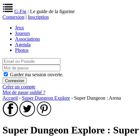
G-Fig
: Le guide de la figurine
Connexion
|
Inscription
Jeux
Joueurs
Associations
Agenda
Photos
Garder ma session ouverte.
Créer un compte
Mot de passe oublié ?
Accueil
›
Super Dungeon Explore
› Super Dungeon : Arena
Super Dungeon Explore : Super