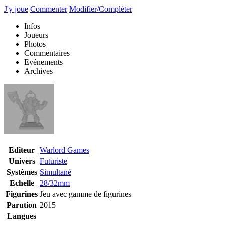
J'y joue
Commenter
Modifier/Compléter
Infos
Joueurs
Photos
Commentaires
Evénements
Archives
Editeur
Warlord Games
Univers
Futuriste
Systèmes
Simultané
Echelle
28/32mm
Figurines
Jeu avec gamme de figurines
Parution
2015
Langues