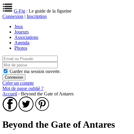
G-Fig
: Le guide de la figurine
Connexion
|
Inscription
Jeux
Joueurs
Associations
Agenda
Photos
Garder ma session ouverte.
Créer un compte
Mot de passe oublié ?
Accueil
› Beyond the Gate of Antares
Beyond the Gate of Antares