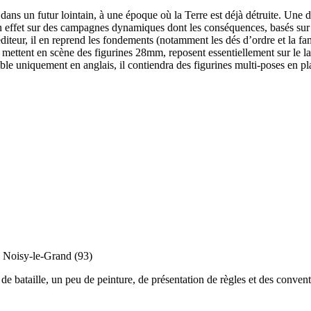
ans un futur lointain, à une époque où la Terre est déjà détruite. Une 
e en effet sur des campagnes dynamiques dont les conséquences, basés sur
teur, il en reprend les fondements (notamment les dés d’ordre et la fam
i mettent en scène des figurines 28mm, reposent essentiellement sur le l
e uniquement en anglais, il contiendra des figurines multi-poses en plast
 Noisy-le-Grand (93)
e bataille, un peu de peinture, de présentation de règles et des convent