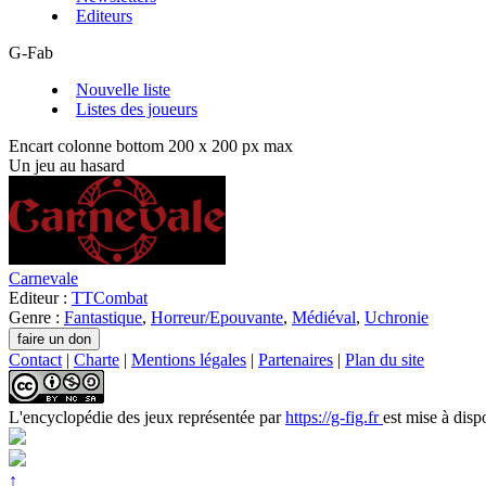
Editeurs
G-Fab
Nouvelle liste
Listes des joueurs
Encart colonne bottom 200 x 200 px max
Un jeu au hasard
Carnevale
Editeur :
TTCombat
Genre :
Fantastique
,
Horreur/Epouvante
,
Médiéval
,
Uchronie
Contact
|
Charte
|
Mentions légales
|
Partenaires
|
Plan du site
L'encyclopédie des jeux
représentée par
https://g-fig.fr
est mise à disp
↑