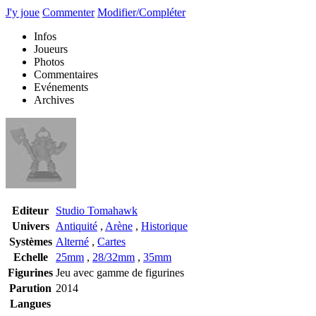
J'y joue
Commenter
Modifier/Compléter
Infos
Joueurs
Photos
Commentaires
Evénements
Archives
Editeur
Studio Tomahawk
Univers
Antiquité
,
Arène
,
Historique
Systèmes
Alterné
,
Cartes
Echelle
25mm
,
28/32mm
,
35mm
Figurines
Jeu avec gamme de figurines
Parution
2014
Langues