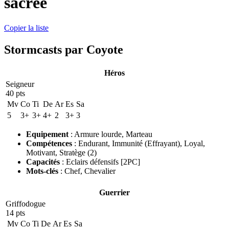
sacrée
Copier la liste
Stormcasts par Coyote
Héros
Seigneur
40 pts
Mv
Co
Ti
De
Ar
Es
Sa
5
3+
3+
4+
2
3+
3
Equipement
:
Armure lourde
,
Marteau
Compétences
:
Endurant
,
Immunité
(Effrayant)
,
Loyal
,
Motivant
,
Stratège
(2)
Capacités
:
Eclairs défensifs [2PC]
Mots-clés
:
Chef
,
Chevalier
Guerrier
Griffodogue
14 pts
Mv
Co
Ti
De
Ar
Es
Sa