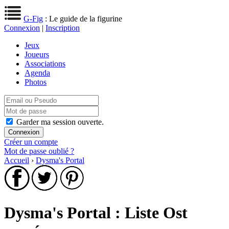
G-Fig
: Le guide de la figurine
Connexion
|
Inscription
Jeux
Joueurs
Associations
Agenda
Photos
Garder ma session ouverte.
Créer un compte
Mot de passe oublié ?
Accueil
›
Dysma's Portal
Dysma's Portal : Liste Ost