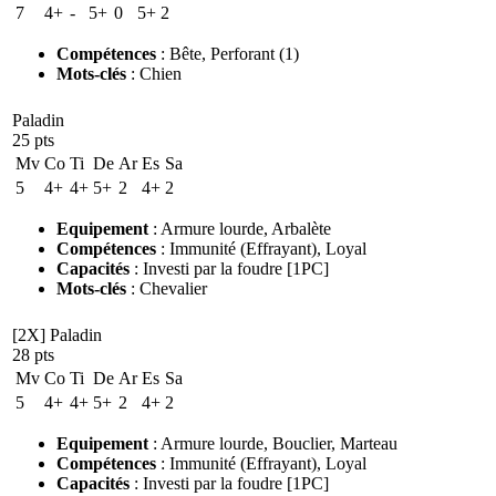
7
4+
-
5+
0
5+
2
Compétences
:
Bête
,
Perforant
(1)
Mots-clés
:
Chien
Paladin
25 pts
Mv
Co
Ti
De
Ar
Es
Sa
5
4+
4+
5+
2
4+
2
Equipement
:
Armure lourde
,
Arbalète
Compétences
:
Immunité
(Effrayant)
,
Loyal
Capacités
:
Investi par la foudre [1PC]
Mots-clés
:
Chevalier
[2X] Paladin
28 pts
Mv
Co
Ti
De
Ar
Es
Sa
5
4+
4+
5+
2
4+
2
Equipement
:
Armure lourde
,
Bouclier
,
Marteau
Compétences
:
Immunité
(Effrayant)
,
Loyal
Capacités
:
Investi par la foudre [1PC]