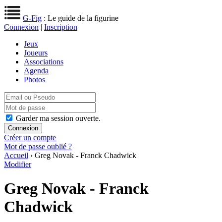
G-Fig
: Le guide de la figurine
Connexion
|
Inscription
Jeux
Joueurs
Associations
Agenda
Photos
Garder ma session ouverte.
Créer un compte
Mot de passe oublié ?
Accueil
› Greg Novak - Franck Chadwick
Modifier
Greg Novak - Franck
Chadwick