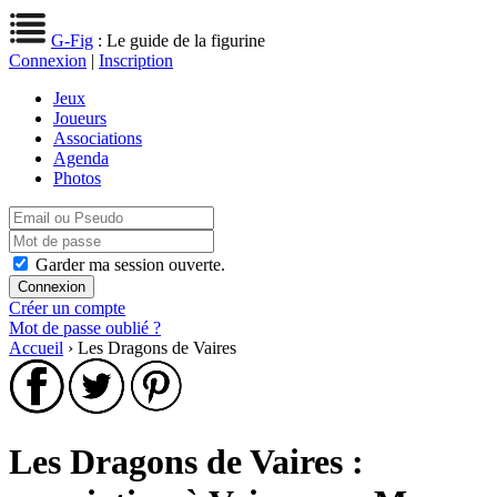
G-Fig
: Le guide de la figurine
Connexion
|
Inscription
Jeux
Joueurs
Associations
Agenda
Photos
Garder ma session ouverte.
Créer un compte
Mot de passe oublié ?
Accueil
› Les Dragons de Vaires
Les Dragons de Vaires :