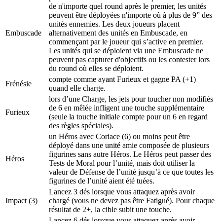
de n'importe quel round après le premier, les unités
peuvent être déployées n'importe où à plus de 9” des
unités ennemies. Les deux joueurs placent
Embuscade
alternativement des unités en Embuscade, en
commençant par le joueur qui s’active en premier.
Les unités qui se déploient via une Embuscade ne
peuvent pas capturer d'objectifs ou les contester lors
du round où elles se déploient.
compte comme ayant Furieux et gagne PA (+1)
Frénésie
quand elle charge.
lors d’une Charge, les jets pour toucher non modifiés
de 6 en mêlée infligent une touche supplémentaire
Furieux
(seule la touche initiale compte pour un 6 en regard
des règles spéciales).
un Héros avec Coriace (6) ou moins peut être
déployé dans une unité amie composée de plusieurs
figurines sans autre Héros. Le Héros peut passer des
Héros
Tests de Moral pour l’unité, mais doit utiliser la
valeur de Défense de l’unité jusqu’à ce que toutes les
figurines de l’unité aient été tuées.
Lancez 3 dés lorsque vous attaquez après avoir
Impact
(3)
chargé (vous ne devez pas être Fatigué). Pour chaque
résultat de 2+, la cible subit une touche.
Lancez 6 dés lorsque vous attaquez après avoir