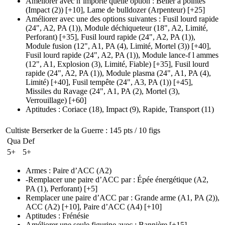
Améliorer avec n’importe quelle option
:
Bélier à pointes
(Impact (2)
)
[+10],
Lame de bulldozer
(Arpenteur)
[+25]
Améliorer avec une des options suivantes
:
Fusil lourd rapide
(24", A2, PA (1)
), Module déchiqueteur
(18", A2, Limité,
Perforant)
[+35],
Fusil lourd rapide
(24", A2, PA (1)
),
Module fusion
(12", A1, PA (4)
, Limité, Mortel
(3)
)
[+40],
Fusil lourd rapide
(24", A2, PA (1)
), Module lance-f l ammes
(12", A1, Explosion (3)
, Limité, Fiable)
[+35],
Fusil lourd
rapide
(24", A2, PA (1)
), Module plasma
(24", A1, PA (4)
,
Limité)
[+40],
Fusil tempête
(24", A3, PA (1)
)
[+45],
Missiles du Ravage
(24", A1, PA (2)
, Mortel
(3)
,
Verrouillage)
[+60]
Aptitudes
:
Coriace
(18)
,
Impact
(9)
,
Rapide
,
Transport
(11)
Cultiste Berserker de la Guerre
: 145 pts / 10 figs
Qua
Def
5+
5+
Armes
:
Paire d’ACC
(A2)
-Remplacer une paire d’ACC par
:
Épée énergétique
(A2,
PA (1)
, Perforant)
[+5]
Remplacer une paire d’ACC par
:
Grande arme
(A1, PA (2)
),
ACC
(A2)
[+10],
Paire d’ACC
(A4)
[+10]
Aptitudes
:
Frénésie
Améliorer une seule figurine avec
:
Bannière
[+15]