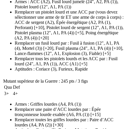
Armes
:
ACC
(A2)
,
Fusil lourd jumelé
(24", A2, PA (1)
)
,
Pistolet lourd
(12", A1, PA (1)
)
Remplacer un pistolet lourd et une ACC par (vous devez
sélectionner une arme de tir ET une arme de corps à corps)
:
ACC de sergent
(A2)
,
Épée énergétique
(A2, PA (1)
,
Perforant)
[+10],
Pistolet lourd de sergent
(12", A1, PA (1)
)
,
Pistolet plasma
(12", A1, PA (4)
)
[+5],
Poing énergétique
(A2, PA (4)
)
[+20]
Remplacer un fusil lourd par
:
Fusil à fusion
(12", A1, PA
(4)
, Mortel
(3)
)
[+20],
Fusil plasma
(24", A1, PA (4)
)
[+10],
Lance-flammes
(12", A1, Explosion (3)
, Fiable)
[+5]
Remplacer tous les pistolets lourds et les ACC par
:
Fusil
lourd
(24", A1, PA (1)
), ACC
(A1)
[+5]
Aptitudes
:
Coriace
(3)
,
Furieux
,
Rapide
Mutant supérieur de la Guerre
: 245 pts / 3 figs
Qua
Def
3+
4+
Armes
:
Griffes lourdes
(A4, PA (1)
)
Remplacer une paire d’ACC lourdes par
:
Épée
tronçonneuse lourde exaltée
(A6, PA (1)
)
[+15]
Remplacer toutes les griffes lourdes par
:
Paire d’ACC
lourdes
(A4, PA (2)
)
[+30]