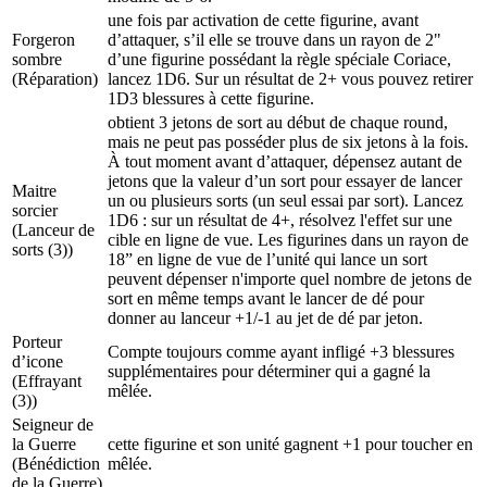
une fois par activation de cette figurine, avant
Forgeron
d’attaquer, s’il elle se trouve dans un rayon de 2"
sombre
d’une figurine possédant la règle spéciale Coriace,
(Réparation)
lancez 1D6. Sur un résultat de 2+ vous pouvez retirer
1D3 blessures à cette figurine.
obtient 3 jetons de sort au début de chaque round,
mais ne peut pas posséder plus de six jetons à la fois.
À tout moment avant d’attaquer, dépensez autant de
jetons que la valeur d’un sort pour essayer de lancer
Maitre
un ou plusieurs sorts (un seul essai par sort). Lancez
sorcier
1D6 : sur un résultat de 4+, résolvez l'effet sur une
(Lanceur de
cible en ligne de vue. Les figurines dans un rayon de
sorts (3)
)
18” en ligne de vue de l’unité qui lance un sort
peuvent dépenser n'importe quel nombre de jetons de
sort en même temps avant le lancer de dé pour
donner au lanceur +1/-1 au jet de dé par jeton.
Porteur
Compte toujours comme ayant infligé +3 blessures
d’icone
supplémentaires pour déterminer qui a gagné la
(Effrayant
mêlée.
(3)
)
Seigneur de
la Guerre
cette figurine et son unité gagnent +1 pour toucher en
(Bénédiction
mêlée.
de la Guerre)