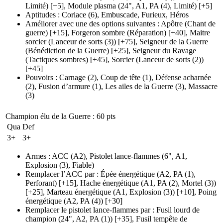
Limité)
[+5],
Module plasma
(24", A1, PA (4)
, Limité)
[+5]
Aptitudes
:
Coriace
(6)
,
Embuscade
,
Furieux
,
Héros
Améliorer avec une des options suivantes
:
Apôtre
(Chant de
guerre)
[+15],
Forgeron sombre
(Réparation)
[+40],
Maitre
sorcier
(Lanceur de sorts (3)
)
[+75],
Seigneur de la Guerre
(Bénédiction de la Guerre)
[+25],
Seigneur du Ravage
(Tactiques sombres)
[+45],
Sorcier
(Lanceur de sorts (2)
)
[+45]
Pouvoirs
:
Carnage
(2)
,
Coup de tête
(1)
,
Défense acharnée
(2)
,
Fusion d’armure
(1)
,
Les ailes de la Guerre
(3)
,
Massacre
(3)
Champion élu de la Guerre
: 60 pts
Qua
Def
3+
3+
Armes
:
ACC
(A2)
,
Pistolet lance-flammes
(6", A1,
Explosion (3)
, Fiable)
Remplacer l’ACC par
:
Épée énergétique
(A2, PA (1)
,
Perforant)
[+15],
Hache énergétique
(A1, PA (2)
, Mortel
(3)
)
[+25],
Marteau énergétique
(A1, Explosion (3)
)
[+10],
Poing
énergétique
(A2, PA (4)
)
[+30]
Remplacer le pistolet lance-flammes par
:
Fusil lourd de
champion
(24", A2, PA (1)
)
[+35],
Fusil tempête de