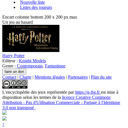
Nouvelle liste
Listes des joueurs
Encart colonne bottom 200 x 200 px max
Un jeu au hasard
Harry Potter
Editeur :
Knight Models
Genre :
Contemporain
,
Fantastique
Contact
|
Charte
|
Mentions légales
|
Partenaires
|
Plan du site
L'encyclopédie des jeux
représentée par
https://g-fig.fr
est mise à
disposition selon les termes de la
licence Creative Commons
Attribution - Pas d'Utilisation Commerciale - Partage à l'Identique
3.0 non transposé
.
↑