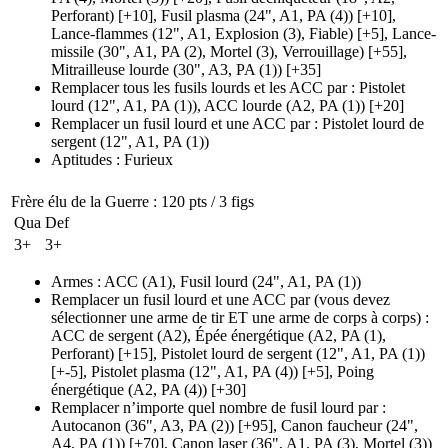
Perforant)
[+10],
Fusil plasma
(24", A1, PA (4)
)
[+10],
Lance-flammes
(12", A1, Explosion (3)
, Fiable)
[+5],
Lance-
missile
(30", A1, PA (2)
, Mortel
(3)
, Verrouillage)
[+55],
Mitrailleuse lourde
(30", A3, PA (1)
)
[+35]
Remplacer tous les fusils lourds et les ACC par
:
Pistolet
lourd
(12", A1, PA (1)
), ACC lourde
(A2, PA (1)
)
[+20]
Remplacer un fusil lourd et une ACC par
:
Pistolet lourd de
sergent
(12", A1, PA (1)
)
Aptitudes
:
Furieux
Frère élu de la Guerre
: 120 pts / 3 figs
Qua
Def
3+
3+
Armes
:
ACC
(A1)
,
Fusil lourd
(24", A1, PA (1)
)
Remplacer un fusil lourd et une ACC par (vous devez
sélectionner une arme de tir ET une arme de corps à corps)
:
ACC de sergent
(A2)
,
Épée énergétique
(A2, PA (1)
,
Perforant)
[+15],
Pistolet lourd de sergent
(12", A1, PA (1)
)
[+-5],
Pistolet plasma
(12", A1, PA (4)
)
[+5],
Poing
énergétique
(A2, PA (4)
)
[+30]
Remplacer n’importe quel nombre de fusil lourd par
:
Autocanon
(36", A3, PA (2)
)
[+95],
Canon faucheur
(24",
A4, PA (1)
)
[+70],
Canon laser
(36", A1, PA (3)
, Mortel
(3)
)