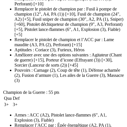
Perforant)
[+10]
Remplacer le pistolet de champion par
:
Fusil à pompe de
champion
(12", A4, PA (1)
)
[+10],
Fusil de champion
(24",
A2)
[+5],
Fusil sniper de champion
(30", A2, PA (1)
, Sniper)
[+60],
Pistolet déchiqueteur de champion
(9", A3, Perforant)
[+5],
Pistolet lance-flammes
(6", A1, Explosion (3)
, Fiable)
[+5]
Remplacer le pistolet de champion et l’ACC par
:
Lame
maudite
(A3, PA (2)
, Perforant)
[+15]
Aptitudes
:
Coriace
(3)
,
Furieux
,
Héros
Améliorer avec une des options suivantes
:
Agitateur
(Chant
de guerre)
[+15],
Porteur d’icone
(Effrayant (3)
)
[+30],
Sorcier
(Lanceur de sorts (2)
)
[+45]
Pouvoirs
:
Carnage
(2)
,
Coup de tête
(1)
,
Défense acharnée
(2)
,
Fusion d’armure
(1)
,
Les ailes de la Guerre
(3)
,
Massacre
(3)
Champion de la Guerre
: 55 pts
Qua
Def
3+
3+
Armes
:
ACC
(A2)
,
Pistolet lance-flammes
(6", A1,
Explosion (3)
, Fiable)
Remplacer l’ACC par
:
Épée énergétique
(A2, PA (1)
,