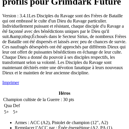
profils pour Grimdark Future
Version : 3.4.1Les Disciples du Ravage sont des Frères de Bataille
qui ont embrassé le culte d'un Dieu du Ravage particulier.
Individuellement puissant et résistant, chaque disciple d'u Ravage a
été façonné avec des bénédictions uniques par le Dieu qu'il
suit.&amp;nbsp;Échoués dans le Secteur Sirius, de nombreux Frères
de Bataille ont été dispersés et laissés avec peu de chances de survie.
Ces naufragés désespérés ont été approchés par différents Dieux qui
leur ont offert de puissantes bénédictions en échange de leur culte.
Chaque Dieu a donné du pouvoir à ses disciples respectifs, les
transformant selon sa volonté. Les Disciples du Ravage sont
maintenant déchirés entre une dévotion fanatique à leurs nouveaux
Dieux et le maintien de leur ancienne discipline.
Imprimer
Héros
Champion cultiste de la Guerre
: 30 pts
Qua
Def
5+
5+
Armes
:
ACC
(A2)
,
Pistolet de champion
(12", A2)
Remplacer l’ACC par
:
Épée énergétique
(A2, PA (1)
,