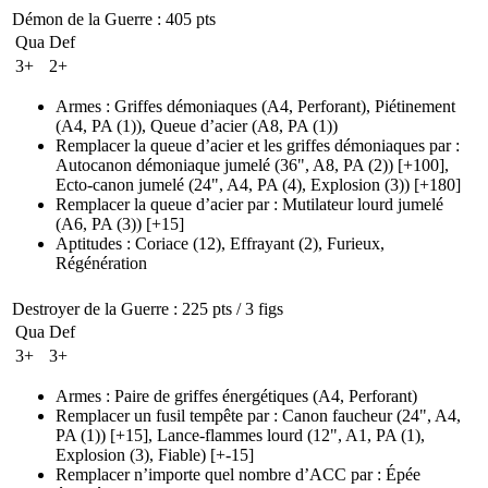
Démon de la Guerre
: 405 pts
Qua
Def
3+
2+
Armes
:
Griffes démoniaques
(A4, Perforant)
,
Piétinement
(A4, PA (1)
)
,
Queue d’acier
(A8, PA (1)
)
Remplacer la queue d’acier et les griffes démoniaques par
:
Autocanon démoniaque jumelé
(36", A8, PA (2)
)
[+100],
Ecto-canon jumelé
(24", A4, PA (4)
, Explosion
(3)
)
[+180]
Remplacer la queue d’acier par
:
Mutilateur lourd jumelé
(A6, PA (3)
)
[+15]
Aptitudes
:
Coriace
(12)
,
Effrayant
(2)
,
Furieux
,
Régénération
Destroyer de la Guerre
: 225 pts / 3 figs
Qua
Def
3+
3+
Armes
:
Paire de griffes énergétiques
(A4, Perforant)
Remplacer un fusil tempête par
:
Canon faucheur
(24", A4,
PA (1)
)
[+15],
Lance-flammes lourd
(12", A1, PA (1)
,
Explosion
(3)
, Fiable)
[+-15]
Remplacer n’importe quel nombre d’ACC par
:
Épée