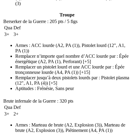
(3)
Troupe
Berserker de la Guerre
: 205 pts / 5 figs
Qua
Def
3+
3+
Armes
:
ACC lourde
(A2, PA (1)
)
,
Pistolet lourd
(12", A1,
PA (1)
)
Remplacer n’importe quel nombre d’ACC lourde par
:
Épée
énergétique
(A2, PA (1)
, Perforant)
[+5]
Remplacer un pistolet lourd et une ACC lourde par
:
Épée
tronçonneuse lourde
(A4, PA (1)
)
[+15]
Remplacer jusqu’à deux pistolets lourds par
:
Pistolet plasma
(12", A1, PA (4)
)
[+5]
Aptitudes
:
Frénésie
,
Sans peur
Brute infernale de la Guerre
: 320 pts
Qua
Def
3+
2+
Armes
:
Marteau de brute
(A2, Explosion (3)
)
,
Marteau de
brute
(A2, Explosion (3)
)
,
Piétinement
(A4, PA (1)
)