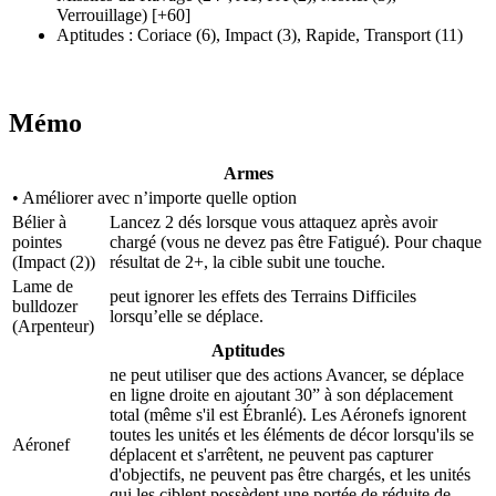
Verrouillage)
[+60]
Aptitudes
:
Coriace
(6)
,
Impact
(3)
,
Rapide
,
Transport
(11)
Mémo
Armes
• Améliorer avec n’importe quelle option
Bélier à
Lancez 2 dés lorsque vous attaquez après avoir
pointes
chargé (vous ne devez pas être Fatigué). Pour chaque
(Impact (2)
)
résultat de 2+, la cible subit une touche.
Lame de
peut ignorer les effets des Terrains Difficiles
bulldozer
lorsqu’elle se déplace.
(Arpenteur)
Aptitudes
ne peut utiliser que des actions Avancer, se déplace
en ligne droite en ajoutant 30” à son déplacement
total (même s'il est Ébranlé). Les Aéronefs ignorent
toutes les unités et les éléments de décor lorsqu'ils se
Aéronef
déplacent et s'arrêtent, ne peuvent pas capturer
d'objectifs, ne peuvent pas être chargés, et les unités
qui les ciblent possèdent une portée de réduite de