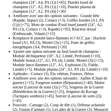
champion
(24", A4, PA (1)
)
[+85],
Pistolet lourd de
champion
(12", A2, PA (1)
)
[+10],
Pistolet plasma de
champion
(12", A2, PA (4)
)
[+30]
Améliorer avec une des options suivantes
:
Grande bête
(Rapide, Impact (2)
, Coriace
(+3)
, Griffes lourdes
(A1, PA
(1)
))
[+75],
Moto de combat
(Fusil lourd jumelé (24", A2,
PA (1)
), Coriace
(+3)
, Rapide)
[+95],
Réacteur dorsal
(Embuscade, Volant)
[+15]
Remplacer le pistolet lance-flammes et l’ACC par
:
Hachoir
lourd
(A1, PA (3)
, Mortel
(3)
)
[+25],
Paire de griffes
énergétiques
(A4, Perforant)
[+20]
Ajouter une option suivante au fusil lourd de champion
:
Module déchiqueteur
(18", A2, Limité, Perforant)
[+10],
Module fusion
(12", A1, PA (4)
, Limité, Mortel
(3)
)
[+15],
Module lance-flammes
(12", A1, Explosion (3)
, Fiable,
Limité)
[+5],
Module plasma
(24", A1, PA (4)
, Limité)
[+10]
Aptitudes
:
Coriace
(3)
,
Élu vétéran
,
Furieux
,
Héros
Améliorer avec une des options suivantes
:
Apôtre
(Chant de
guerre)
[+15],
Forgeron sombre
(Réparation)
[+40],
Maitre
sorcier
(Lanceur de sorts (3)
)
[+75],
Seigneur de la Guerre
(Bénédiction de la Guerre)
[+25],
Seigneur du Ravage
(Tactiques sombres)
[+45],
Sorcier
(Lanceur de sorts (2)
)
[+45]
Pouvoirs
:
Carnage
(2)
,
Coup de tête
(1)
,
Défense acharnée
(2)
,
Fusion d’armure
(1)
,
Les ailes de la Guerre
(3)
,
Massacre