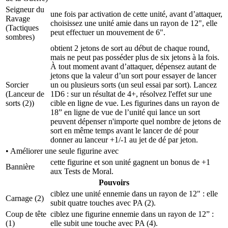
Seigneur du
une fois par activation de cette unité, avant d’attaquer,
Ravage
choisissez une unité amie dans un rayon de 12", elle
(Tactiques
peut effectuer un mouvement de 6".
sombres)
obtient 2 jetons de sort au début de chaque round,
mais ne peut pas posséder plus de six jetons à la fois.
À tout moment avant d’attaquer, dépensez autant de
jetons que la valeur d’un sort pour essayer de lancer
Sorcier
un ou plusieurs sorts (un seul essai par sort). Lancez
(Lanceur de
1D6 : sur un résultat de 4+, résolvez l'effet sur une
sorts (2)
)
cible en ligne de vue. Les figurines dans un rayon de
18” en ligne de vue de l’unité qui lance un sort
peuvent dépenser n'importe quel nombre de jetons de
sort en même temps avant le lancer de dé pour
donner au lanceur +1/-1 au jet de dé par jeton.
• Améliorer une seule figurine avec
cette figurine et son unité gagnent un bonus de +1
Bannière
aux Tests de Moral.
Pouvoirs
ciblez une unité ennemie dans un rayon de 12" : elle
Carnage
(2)
subit quatre touches avec PA (2).
Coup de tête
ciblez une figurine ennemie dans un rayon de 12” :
(1)
elle subit une touche avec PA (4).