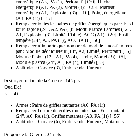
énergétique
(A3, PA (1)
, Perforant)
[+30],
Hache
énergétique
(A1, PA (2)
, Mortel
(3)
)
[+25],
Marteau
énergétique
(A1, Explosion (3)
)
[+10],
Poing énergétique
(A3, PA (4)
)
[+45]
Remplacer toutes les paires de griffes énergétiques par
:
Fusil
lourd rapide
(24", A2, PA (1)
), Module lance-flammes
(12",
A1, Explosion (3)
, Limité, Fiable), ACC
(A1)
[+20],
Fusil
tempête
(24", A3, PA (1)
), ACC
(A1)
[+50]
Remplacer n’importe quel nombre de module lance-flammes
par
:
Module déchiqueteur
(18", A2, Limité, Perforant)
[+5],
Module fusion
(12", A1, PA (4)
, Limité, Mortel
(3)
)
[+5],
Module plasma
(24", A1, PA (4)
, Limité)
[+5]
Aptitudes
:
Coriace
(3)
,
Embuscade
,
Furieux
Destroyer mutant de la Guerre
: 145 pts
Qua
Def
3+
4+
Armes
:
Paire de griffes mutantes
(A6, PA (1)
)
Remplacer la paire de griffes mutantes par
:
Fusil mutant
(24", A6, PA (1)
), Griffes mutantes
(A3, PA (1)
)
[+55]
Aptitudes
:
Coriace
(6)
,
Embuscade
,
Furieux
,
Mutations
Dragon de la Guerre
: 245 pts