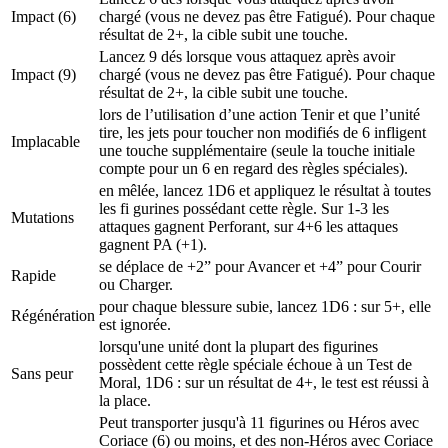
Impact
(6)
chargé (vous ne devez pas être Fatigué). Pour chaque
résultat de 2+, la cible subit une touche.
Lancez 9 dés lorsque vous attaquez après avoir
Impact
(9)
chargé (vous ne devez pas être Fatigué). Pour chaque
résultat de 2+, la cible subit une touche.
lors de l’utilisation d’une action Tenir et que l’unité
tire, les jets pour toucher non modifiés de 6 infligent
Implacable
une touche supplémentaire (seule la touche initiale
compte pour un 6 en regard des règles spéciales).
en mêlée, lancez 1D6 et appliquez le résultat à toutes
les fi gurines possédant cette règle. Sur 1-3 les
Mutations
attaques gagnent Perforant, sur 4+6 les attaques
gagnent PA (+1).
se déplace de +2” pour Avancer et +4” pour Courir
Rapide
ou Charger.
pour chaque blessure subie, lancez 1D6 : sur 5+, elle
Régénération
est ignorée.
lorsqu'une unité dont la plupart des figurines
possèdent cette règle spéciale échoue à un Test de
Sans peur
Moral, 1D6 : sur un résultat de 4+, le test est réussi à
la place.
Peut transporter jusqu'à 11 figurines ou Héros avec
Coriace (6) ou moins, et des non-Héros avec Coriace