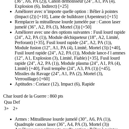
(36", A6, PA (2)
)
,
Canon démolisseur
(24", A1, PA (4)
,
Explosion
(6)
, Indirect)
[+25]
Améliorer avec n’importe quelle option
:
Bélier à pointes
(Impact (2)
)
[+10],
Lame de bulldozer
(Arpenteur)
[+15]
Remplacer la mitrailleuse lourde jumelée par
:
Canon laser
jumelé
(36", A2, PA (3)
, Mortel
(3)
)
[+50]
Améliorer avec une des options suivantes
:
Fusil lourd rapide
(24", A2, PA (1)
), Module déchiqueteur
(18", A2, Limité,
Perforant)
[+35],
Fusil lourd rapide
(24", A2, PA (1)
),
Module fusion
(12", A1, PA (4)
, Limité, Mortel
(3)
)
[+40],
Fusil lourd rapide
(24", A2, PA (1)
), Module lance-f l ammes
(12", A1, Explosion (3)
, Limité, Fiable)
[+35],
Fusil lourd
rapide
(24", A2, PA (1)
), Module plasma
(24", A1, PA (4)
,
Limité)
[+40],
Fusil tempête
(24", A3, PA (1)
)
[+45],
Missiles du Ravage
(24", A1, PA (2)
, Mortel
(3)
,
Verrouillage)
[+60]
Aptitudes
:
Coriace
(12)
,
Impact
(6)
,
Rapide
Char lourd de la Guerre
: 860 pts
Qua
Def
3+
2+
Armes
:
Mitrailleuse lourde jumelé
(30", A6, PA (1)
)
,
Quadruple canon laser
(36", A4, PA (3)
, Mortel
(3)
)