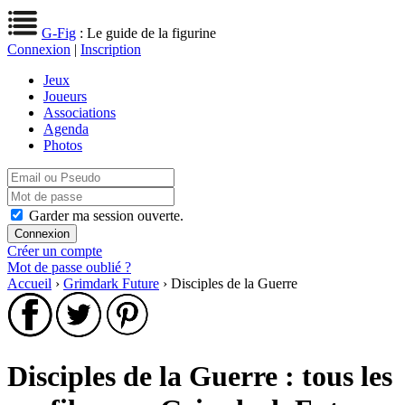
G-Fig
: Le guide de la figurine
Connexion
|
Inscription
Jeux
Joueurs
Associations
Agenda
Photos
Garder ma session ouverte.
Créer un compte
Mot de passe oublié ?
Accueil
›
Grimdark Future
› Disciples de la Guerre
Disciples de la Guerre : tous les