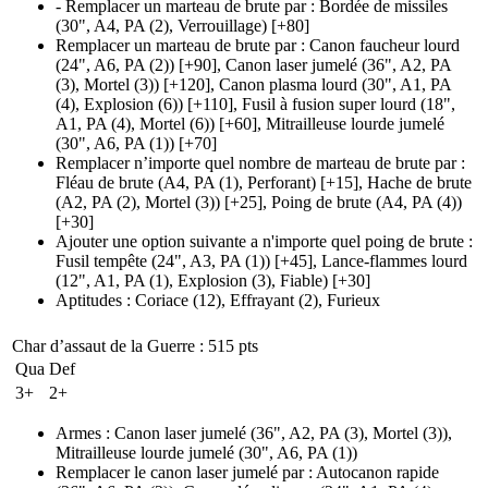
- Remplacer un marteau de brute par
:
Bordée de missiles
(30", A4, PA (2)
, Verrouillage)
[+80]
Remplacer un marteau de brute par
:
Canon faucheur lourd
(24", A6, PA (2)
)
[+90],
Canon laser jumelé
(36", A2, PA
(3)
, Mortel
(3)
)
[+120],
Canon plasma lourd
(30", A1, PA
(4)
, Explosion
(6)
)
[+110],
Fusil à fusion super lourd
(18",
A1, PA (4)
, Mortel
(6)
)
[+60],
Mitrailleuse lourde jumelé
(30", A6, PA (1)
)
[+70]
Remplacer n’importe quel nombre de marteau de brute par
:
Fléau de brute
(A4, PA (1)
, Perforant)
[+15],
Hache de brute
(A2, PA (2)
, Mortel
(3)
)
[+25],
Poing de brute
(A4, PA (4)
)
[+30]
Ajouter une option suivante a n'importe quel poing de brute
:
Fusil tempête
(24", A3, PA (1)
)
[+45],
Lance-flammes lourd
(12", A1, PA (1)
, Explosion
(3)
, Fiable)
[+30]
Aptitudes
:
Coriace
(12)
,
Effrayant
(2)
,
Furieux
Char d’assaut de la Guerre
: 515 pts
Qua
Def
3+
2+
Armes
:
Canon laser jumelé
(36", A2, PA (3)
, Mortel
(3)
)
,
Mitrailleuse lourde jumelé
(30", A6, PA (1)
)
Remplacer le canon laser jumelé par
:
Autocanon rapide