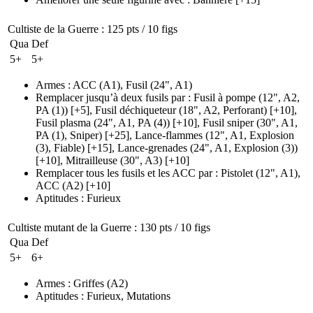
Cultiste de la Guerre
: 125 pts / 10 figs
Qua
Def
5+
5+
Armes
:
ACC
(A1)
,
Fusil
(24", A1)
Remplacer jusqu’à deux fusils par
:
Fusil à pompe
(12", A2,
PA (1)
)
[+5],
Fusil déchiqueteur
(18", A2, Perforant)
[+10],
Fusil plasma
(24", A1, PA (4)
)
[+10],
Fusil sniper
(30", A1,
PA (1)
, Sniper)
[+25],
Lance-flammes
(12", A1, Explosion
(3)
, Fiable)
[+15],
Lance-grenades
(24", A1, Explosion (3)
)
[+10],
Mitrailleuse
(30", A3)
[+10]
Remplacer tous les fusils et les ACC par
:
Pistolet
(12", A1)
,
ACC
(A2)
[+10]
Aptitudes
:
Furieux
Cultiste mutant de la Guerre
: 130 pts / 10 figs
Qua
Def
5+
6+
Armes
:
Griffes
(A2)
Aptitudes
:
Furieux
,
Mutations