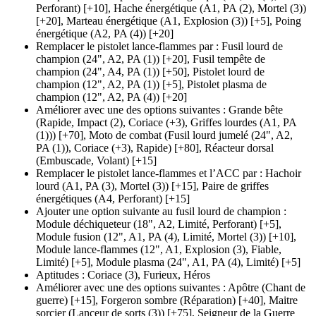
Perforant)
[+10],
Hache énergétique
(A1, PA (2)
, Mortel
(3)
)
[+20],
Marteau énergétique
(A1, Explosion (3)
)
[+5],
Poing
énergétique
(A2, PA (4)
)
[+20]
Remplacer le pistolet lance-flammes par
:
Fusil lourd de
champion
(24", A2, PA (1)
)
[+20],
Fusil tempête de
champion
(24", A4, PA (1)
)
[+50],
Pistolet lourd de
champion
(12", A2, PA (1)
)
[+5],
Pistolet plasma de
champion
(12", A2, PA (4)
)
[+20]
Améliorer avec une des options suivantes
:
Grande bête
(Rapide, Impact (2)
, Coriace
(+3)
, Griffes lourdes
(A1, PA
(1)
))
[+70],
Moto de combat
(Fusil lourd jumelé (24", A2,
PA (1)
), Coriace
(+3)
, Rapide)
[+80],
Réacteur dorsal
(Embuscade, Volant)
[+15]
Remplacer le pistolet lance-flammes et l’ACC par
:
Hachoir
lourd
(A1, PA (3)
, Mortel
(3)
)
[+15],
Paire de griffes
énergétiques
(A4, Perforant)
[+15]
Ajouter une option suivante au fusil lourd de champion
:
Module déchiqueteur
(18", A2, Limité, Perforant)
[+5],
Module fusion
(12", A1, PA (4)
, Limité, Mortel
(3)
)
[+10],
Module lance-flammes
(12", A1, Explosion (3)
, Fiable,
Limité)
[+5],
Module plasma
(24", A1, PA (4)
, Limité)
[+5]
Aptitudes
:
Coriace
(3)
,
Furieux
,
Héros
Améliorer avec une des options suivantes
:
Apôtre
(Chant de
guerre)
[+15],
Forgeron sombre
(Réparation)
[+40],
Maitre
sorcier
(Lanceur de sorts (3)
)
[+75],
Seigneur de la Guerre