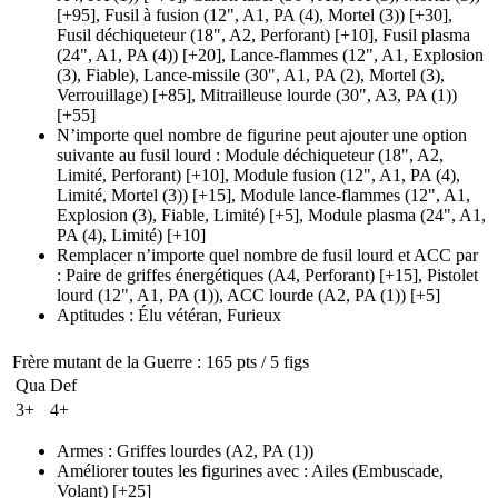
[+95],
Fusil à fusion
(12", A1, PA (4)
, Mortel
(3)
)
[+30],
Fusil déchiqueteur
(18", A2, Perforant)
[+10],
Fusil plasma
(24", A1, PA (4)
)
[+20],
Lance-flammes
(12", A1, Explosion
(3)
, Fiable)
,
Lance-missile
(30", A1, PA (2)
, Mortel
(3)
,
Verrouillage)
[+85],
Mitrailleuse lourde
(30", A3, PA (1)
)
[+55]
N’importe quel nombre de figurine peut ajouter une option
suivante au fusil lourd
:
Module déchiqueteur
(18", A2,
Limité, Perforant)
[+10],
Module fusion
(12", A1, PA (4)
,
Limité, Mortel
(3)
)
[+15],
Module lance-flammes
(12", A1,
Explosion (3)
, Fiable, Limité)
[+5],
Module plasma
(24", A1,
PA (4)
, Limité)
[+10]
Remplacer n’importe quel nombre de fusil lourd et ACC par
:
Paire de griffes énergétiques
(A4, Perforant)
[+15],
Pistolet
lourd
(12", A1, PA (1)
), ACC lourde
(A2, PA (1)
)
[+5]
Aptitudes
:
Élu vétéran
,
Furieux
Frère mutant de la Guerre
: 165 pts / 5 figs
Qua
Def
3+
4+
Armes
:
Griffes lourdes
(A2, PA (1)
)
Améliorer toutes les figurines avec
:
Ailes
(Embuscade,
Volant)
[+25]