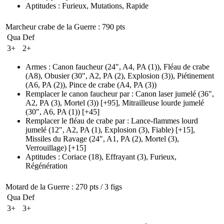
Aptitudes
:
Furieux
,
Mutations
,
Rapide
Marcheur crabe de la Guerre
: 790 pts
Qua
Def
3+
2+
Armes
:
Canon faucheur
(24", A4, PA (1)
)
,
Fléau de crabe
(A8)
,
Obusier
(30", A2, PA (2)
, Explosion
(3)
)
,
Piétinement
(A6, PA (2)
)
,
Pince de crabe
(A4, PA (3)
)
Remplacer le canon faucheur par
:
Canon laser jumelé
(36",
A2, PA (3)
, Mortel
(3)
)
[+95],
Mitrailleuse lourde jumelé
(30", A6, PA (1)
)
[+45]
Remplacer le fléau de crabe par
:
Lance-flammes lourd
jumelé
(12", A2, PA (1)
, Explosion
(3)
, Fiable)
[+15],
Missiles du Ravage
(24", A1, PA (2)
, Mortel
(3)
,
Verrouillage)
[+15]
Aptitudes
:
Coriace
(18)
,
Effrayant
(3)
,
Furieux
,
Régénération
Motard de la Guerre
: 270 pts / 3 figs
Qua
Def
3+
3+