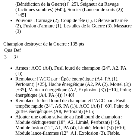
(Bénédiction de la Guerre)
[+25],
Seigneur du Ravage
(Tactiques sombres)
[+45],
Sorcier
(Lanceur de sorts (2)
)
[+45]
Pouvoirs
:
Carnage
(2)
,
Coup de tête
(1)
,
Défense acharnée
(2)
,
Fusion d’armure
(1)
,
Les ailes de la Guerre
(3)
,
Massacre
(3)
Champion destroyer de la Guerre
: 135 pts
Qua
Def
3+
3+
Armes
:
ACC
(A4)
,
Fusil lourd de champion
(24", A2, PA
(1)
)
Remplacer l’ACC par
:
Épée énergétique
(A4, PA (1)
,
Perforant)
[+25],
Hache énergétique
(A2, PA (2)
, Mortel
(3)
)
[+35],
Marteau énergétique
(A2, Explosion (3)
)
[+10],
Poing
énergétique
(A4, PA (4)
)
[+40]
Remplacer le fusil lourd de champion et l’ACC par
:
Fusil
tempête rapide
(24", A6, PA (1)
), ACC
(A4)
[+60],
Paire de
griffes énergétiques
(A8, Perforant)
[+15]
Ajouter une option suivante au fusil lourd de champion
:
Module déchiqueteur
(18", A2, Limité, Perforant)
[+5],
Module fusion
(12", A1, PA (4)
, Limité, Mortel
(3)
)
[+10],
Module lance-flammes
(12", A1, Explosion (3)
, Fiable,