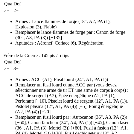
Qua
Def
3+
2+
Armes
:
Lance-flammes de forge
(18", A2, PA (1)
,
Explosion
(3)
, Fiable)
Remplacer le lance-flammes de forge par
:
Canon de forge
(30", A8, PA (3)
)
[+135]
Aptitudes
:
Aéronef
,
Coriace
(6)
,
Régénération
Frère de la Guerre
: 145 pts / 5 figs
Qua
Def
3+
3+
Armes
:
ACC
(A1)
,
Fusil lourd
(24", A1, PA (1)
)
Remplacer un fusil lourd et une ACC par (vous devez
sélectionner une arme de tir ET une arme de corps à corps)
:
ACC de sergent
(A2)
,
Épée énergétique
(A2, PA (1)
,
Perforant)
[+10],
Pistolet lourd de sergent
(12", A1, PA (1)
)
,
Pistolet plasma
(12", A1, PA (4)
)
[+5],
Poing énergétique
(A2, PA (4)
)
[+20]
Remplacer un fusil lourd par
:
Autocanon
(36", A3, PA (2)
)
[+60],
Canon faucheur
(24", A4, PA (1)
)
[+45],
Canon laser
(36", A1, PA (3)
, Mortel
(3)
)
[+60],
Fusil à fusion
(12", A1,
PA (4)
, Mortel
(3)
)
[+20],
Fusil déchiqueteur
(18", A2,