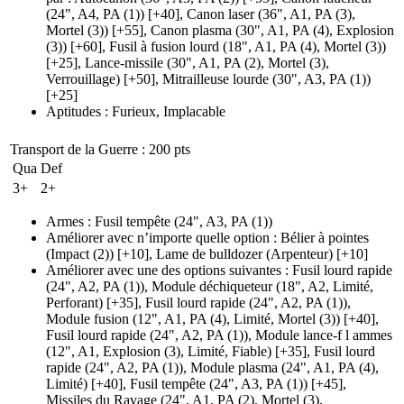
(24", A4, PA (1)
)
[+40],
Canon laser
(36", A1, PA (3)
,
Mortel
(3)
)
[+55],
Canon plasma
(30", A1, PA (4)
, Explosion
(3)
)
[+60],
Fusil à fusion lourd
(18", A1, PA (4)
, Mortel
(3)
)
[+25],
Lance-missile
(30", A1, PA (2)
, Mortel
(3)
,
Verrouillage)
[+50],
Mitrailleuse lourde
(30", A3, PA (1)
)
[+25]
Aptitudes
:
Furieux
,
Implacable
Transport de la Guerre
: 200 pts
Qua
Def
3+
2+
Armes
:
Fusil tempête
(24", A3, PA (1)
)
Améliorer avec n’importe quelle option
:
Bélier à pointes
(Impact (2)
)
[+10],
Lame de bulldozer
(Arpenteur)
[+10]
Améliorer avec une des options suivantes
:
Fusil lourd rapide
(24", A2, PA (1)
), Module déchiqueteur
(18", A2, Limité,
Perforant)
[+35],
Fusil lourd rapide
(24", A2, PA (1)
),
Module fusion
(12", A1, PA (4)
, Limité, Mortel
(3)
)
[+40],
Fusil lourd rapide
(24", A2, PA (1)
), Module lance-f l ammes
(12", A1, Explosion (3)
, Limité, Fiable)
[+35],
Fusil lourd
rapide
(24", A2, PA (1)
), Module plasma
(24", A1, PA (4)
,
Limité)
[+40],
Fusil tempête
(24", A3, PA (1)
)
[+45],
Missiles du Ravage
(24", A1, PA (2)
, Mortel
(3)
,