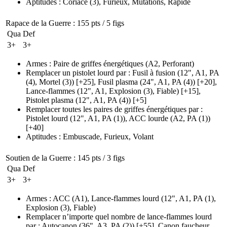
Aptitudes
:
Coriace
(3)
,
Furieux
,
Mutations
,
Rapide
Rapace de la Guerre
: 155 pts / 5 figs
Qua
Def
3+
3+
Armes
:
Paire de griffes énergétiques
(A2, Perforant)
Remplacer un pistolet lourd par
:
Fusil à fusion
(12", A1, PA
(4)
, Mortel
(3)
)
[+25],
Fusil plasma
(24", A1, PA (4)
)
[+20],
Lance-flammes
(12", A1, Explosion (3)
, Fiable)
[+15],
Pistolet plasma
(12", A1, PA (4)
)
[+5]
Remplacer toutes les paires de griffes énergétiques par
:
Pistolet lourd
(12", A1, PA (1)
), ACC lourde
(A2, PA (1)
)
[+40]
Aptitudes
:
Embuscade
,
Furieux
,
Volant
Soutien de la Guerre
: 145 pts / 3 figs
Qua
Def
3+
3+
Armes
:
ACC
(A1)
,
Lance-flammes lourd
(12", A1, PA (1)
,
Explosion
(3)
, Fiable)
Remplacer n’importe quel nombre de lance-flammes lourd
par
:
Autocanon
(36", A3, PA (2)
)
[+55],
Canon faucheur