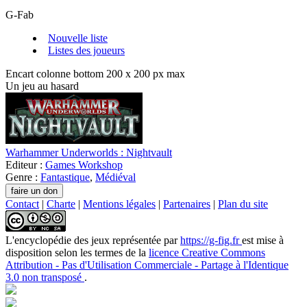
G-Fab
Nouvelle liste
Listes des joueurs
Encart colonne bottom 200 x 200 px max
Un jeu au hasard
Warhammer Underworlds : Nightvault
Editeur :
Games Workshop
Genre :
Fantastique
,
Médiéval
Contact
|
Charte
|
Mentions légales
|
Partenaires
|
Plan du site
L'encyclopédie des jeux
représentée par
https://g-fig.fr
est mise à
disposition selon les termes de la
licence Creative Commons
Attribution - Pas d'Utilisation Commerciale - Partage à l'Identique
3.0 non transposé
.