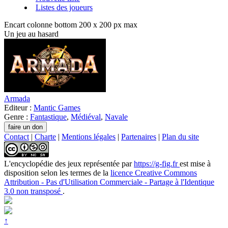
Listes des joueurs
Encart colonne bottom 200 x 200 px max
Un jeu au hasard
Armada
Editeur :
Mantic Games
Genre :
Fantastique
,
Médiéval
,
Navale
Contact
|
Charte
|
Mentions légales
|
Partenaires
|
Plan du site
L'encyclopédie des jeux
représentée par
https://g-fig.fr
est mise à
disposition selon les termes de la
licence Creative Commons
Attribution - Pas d'Utilisation Commerciale - Partage à l'Identique
3.0 non transposé
.
↑