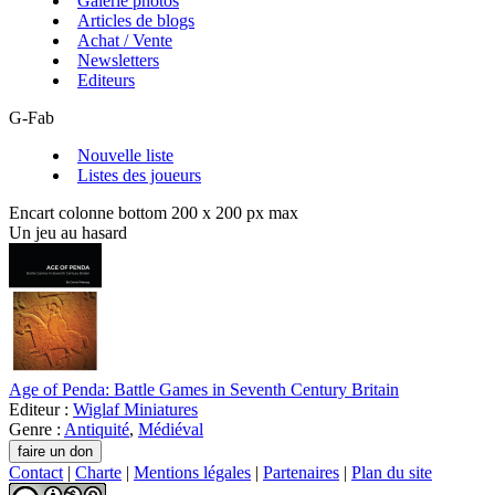
Galerie photos
Articles de blogs
Achat / Vente
Newsletters
Editeurs
G-Fab
Nouvelle liste
Listes des joueurs
Encart colonne bottom 200 x 200 px max
Un jeu au hasard
Age of Penda: Battle Games in Seventh Century Britain
Editeur :
Wiglaf Miniatures
Genre :
Antiquité
,
Médiéval
Contact
|
Charte
|
Mentions légales
|
Partenaires
|
Plan du site