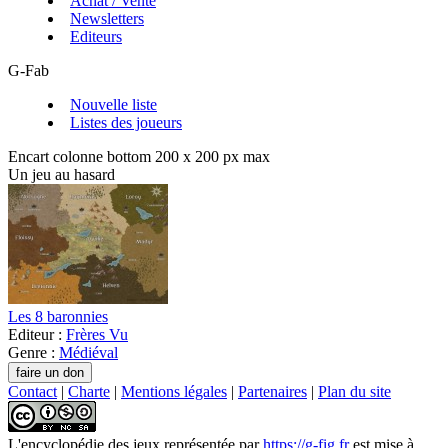
Achat / Vente
Newsletters
Editeurs
G-Fab
Nouvelle liste
Listes des joueurs
Encart colonne bottom 200 x 200 px max
Un jeu au hasard
Les 8 baronnies
Editeur :
Frères Vu
Genre :
Médiéval
Contact
|
Charte
|
Mentions légales
|
Partenaires
|
Plan du site
L'encyclopédie des jeux
représentée par
https://g-fig.fr
est mise à