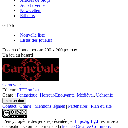
Articles de blogs
Achat / Vente
Newsletters
Editeurs
G-Fab
Nouvelle liste
Listes des joueurs
Encart colonne bottom 200 x 200 px max
Un jeu au hasard
Carnevale
Editeur :
TTCombat
Genre :
Fantastique
,
Horreur/Epouvante
,
Médiéval
,
Uchronie
Contact
|
Charte
|
Mentions légales
|
Partenaires
|
Plan du site
L'encyclopédie des jeux
représentée par
https://g-fig.fr
est mise à
disposition selon les termes de la
licence Creative Commons