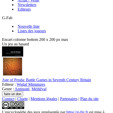
Achat / Vente
Newsletters
Editeurs
G-Fab
Nouvelle liste
Listes des joueurs
Encart colonne bottom 200 x 200 px max
Un jeu au hasard
Age of Penda: Battle Games in Seventh Century Britain
Editeur :
Wiglaf Miniatures
Genre :
Antiquité
,
Médiéval
Contact
|
Charte
|
Mentions légales
|
Partenaires
|
Plan du site
L'encyclopédie des jeux
représentée par
https://g-fig.fr
est mise à