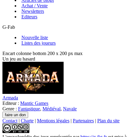
Articles de blogs
Achat / Vente
Newsletters
Editeurs
G-Fab
Nouvelle liste
Listes des joueurs
Encart colonne bottom 200 x 200 px max
Un jeu au hasard
Armada
Editeur :
Mantic Games
Genre :
Fantastique
,
Médiéval
,
Navale
Contact
|
Charte
|
Mentions légales
|
Partenaires
|
Plan du site
L'encyclopédie des jeux
représentée par
https://g-fig.fr
est mise à