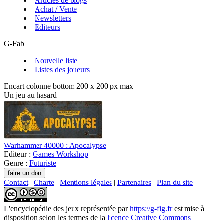
Articles de blogs
Achat / Vente
Newsletters
Editeurs
G-Fab
Nouvelle liste
Listes des joueurs
Encart colonne bottom 200 x 200 px max
Un jeu au hasard
Warhammer 40000 : Apocalypse
Editeur :
Games Workshop
Genre :
Futuriste
Contact
|
Charte
|
Mentions légales
|
Partenaires
|
Plan du site
L'encyclopédie des jeux
représentée par
https://g-fig.fr
est mise à
disposition selon les termes de la
licence Creative Commons