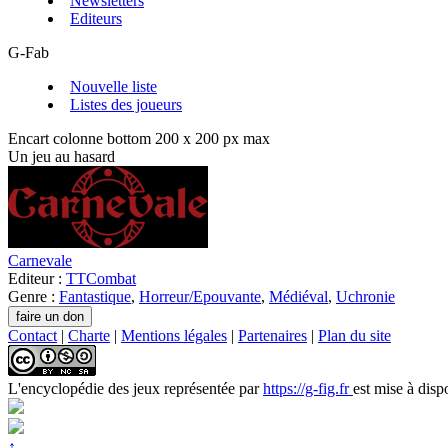
Newsletters
Editeurs
G-Fab
Nouvelle liste
Listes des joueurs
Encart colonne bottom 200 x 200 px max
Un jeu au hasard
Carnevale
Editeur :
TTCombat
Genre :
Fantastique
,
Horreur/Epouvante
,
Médiéval
,
Uchronie
Contact
|
Charte
|
Mentions légales
|
Partenaires
|
Plan du site
L'encyclopédie des jeux
représentée par
https://g-fig.fr
est mise à disp
↑